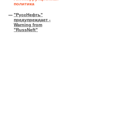
политика
"РуссНефть"
предупреждает -
Warning from
"RussNeft"